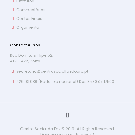
Estatutos
Convocatórias
Contas Finais
Orçamento
Contacte-nos
Rua Dom Luís Filipe 52,
4150-472, Porto
secretaria@centrosocialfozdouro.pt
226 181 036 (Rede fixa nacional) Das 8h30 às 17h00
Centro Social da Foz © 2019 . All Rights Reserved.
Desenvolvido por
Iberweb®