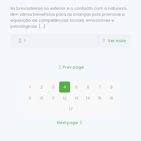
As brincadeiras no exterior e o contacto com a natureza
têm vários benefícios para as crianças pois promove a
aquisição de competências sociais, emocionais e
psicológicas.
[…]
1
Ver mais
Prev page
1
2
3
4
5
6
7
8
9
10
11
12
13
14
15
16
17
Next page