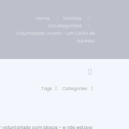
Home
Notícias
Uncategorized
Voluntariado Jovem – um CASO de
sucesso
Tags
Categories
er voluntariado com idosos – e não estava