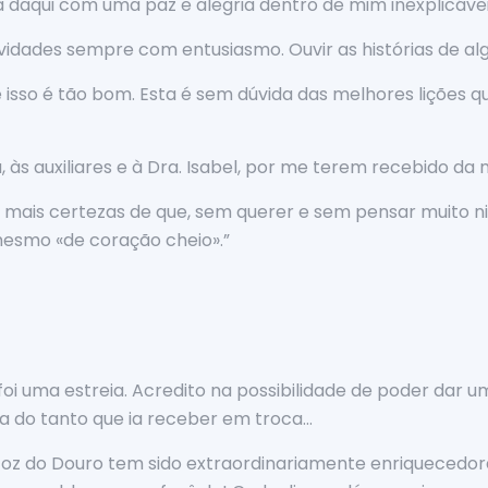
a daqui com uma paz e alegria dentro de mim inexplicávei
ividades sempre com entusiasmo. Ouvir as histórias de al
e isso é tão bom. Esta é sem dúvida das melhores lições q
às auxiliares e à Dra. Isabel, por me terem recebido da 
a mais certezas de que, sem querer e sem pensar muito n
esmo «de coração cheio».”
foi uma estreia. Acredito na possibilidade de poder dar
eia do tanto que ia receber em troca…
 Foz do Douro tem sido extraordinariamente enriquecedo