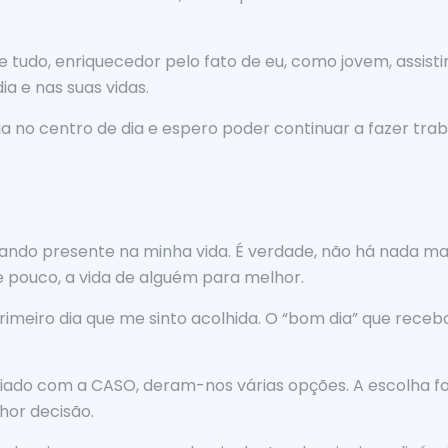
e tudo, enriquecedor pelo fato de eu, como jovem, assist
a e nas suas vidas.
 no centro de dia e espero poder continuar a fazer tra
tando presente na minha vida. É verdade, não há nada mai
 pouco, a vida de alguém para melhor.
primeiro dia que me sinto acolhida. O “bom dia” que re
ado com a CASO, deram-nos várias opções. A escolha foi f
hor decisão.