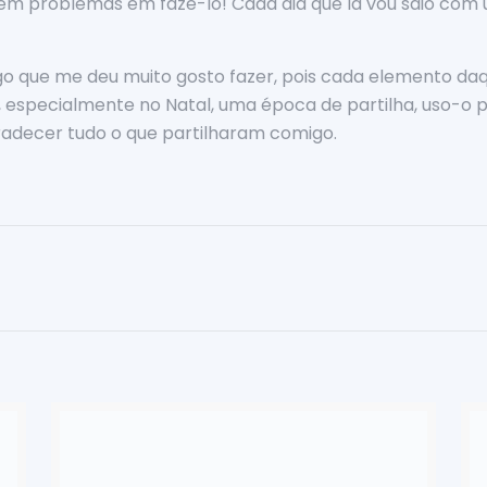
sem problemas em fazê-lo! Cada dia que lá vou saio com 
lgo que me deu muito gosto fazer, pois cada elemento da
especialmente no Natal, uma época de partilha, uso-o pa
radecer tudo o que partilharam comigo.