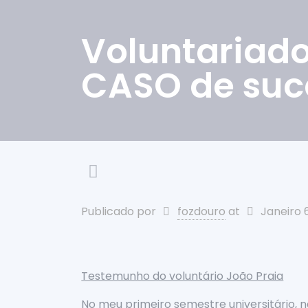
Voluntariad
CASO de suc
Publicado por
fozdouro
at
Janeiro 
Testemunho do voluntário João Praia
No meu primeiro semestre universitário, n